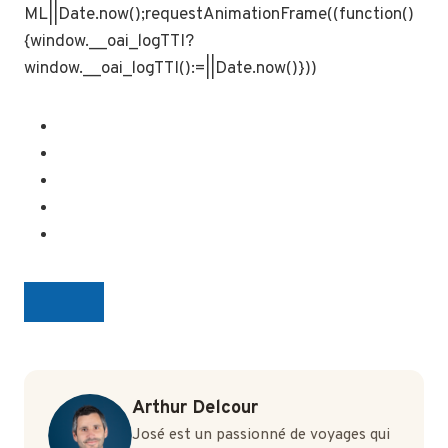
ML||Date.now();requestAnimationFrame((function()
{window.__oai_logTTI?
window.__oai_logTTI():=||Date.now()}))
Arthur Delcour
José est un passionné de voyages qui