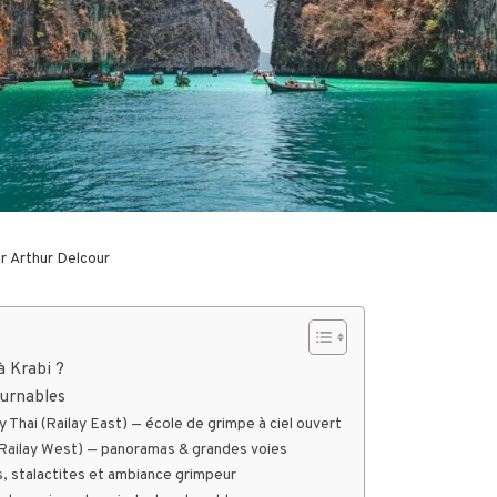
ar
Arthur Delcour
à Krabi ?
ournables
y Thai (Railay East) — école de grimpe à ciel ouvert
(Railay West) — panoramas & grandes voies
s, stalactites et ambiance grimpeur