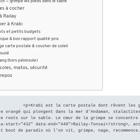
h — grimpe les pieds dans le sable
es à cocher
 Railay
er à Krabi
ots et petits budgets
ique & bon rapport qualité-prix
ge carte postale & coucher de soleil
isolé
ang (hors péninsule)
coles, matos, sécurité
 repos
 dont rêvent les grimpeurs : 
e orangé qui plongent dans la mer d’Andaman, stalactites
e roots sur le sable. Le cœur de la grimpe se concentre 
a-start="432" data-end="449">Railay–Tonsai</strong>, acc
it bout de paradis où l’on vit, grimpe, nage, recommence