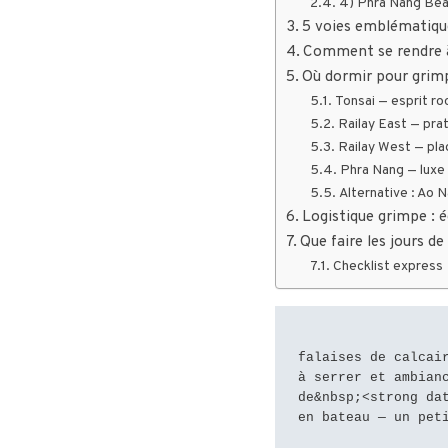
4) Phra Nang Beac
5 voies emblématiqu
Comment se rendre à
Où dormir pour grimp
Tonsai — esprit ro
Railay East — prat
Railay West — pla
Phra Nang — luxe 
Alternative : Ao N
Logistique grimpe : é
Que faire les jours de
Checklist express
                            <p>Krabi est la carte postale
falaises de calcair
à serrer et ambianc
de&nbsp;<strong dat
en bateau — un pet