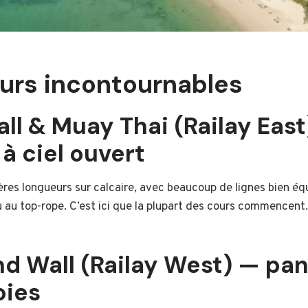
urs incontournables
all & Muay Thai (Railay Eas
à ciel ouvert
ères longueurs sur calcaire, avec beaucoup de lignes bien équ
 ou au top-rope. C’est ici que la plupart des cours commencent.
nd Wall (Railay West) — pa
oies