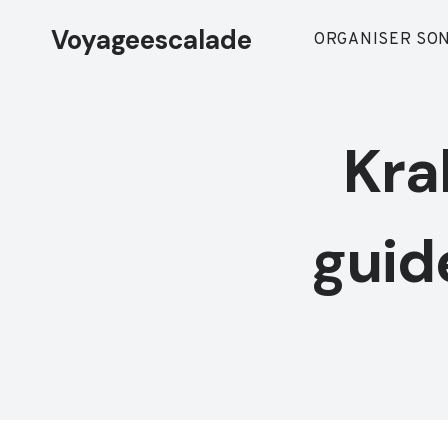
Aller
Voyageescalade
au
ORGANISER SON
contenu
Kra
guid