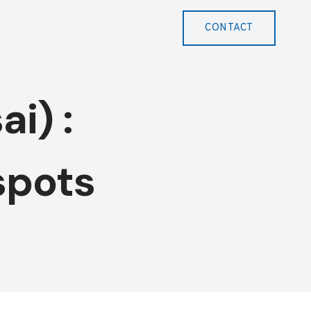
CONTACT
i) :
spots