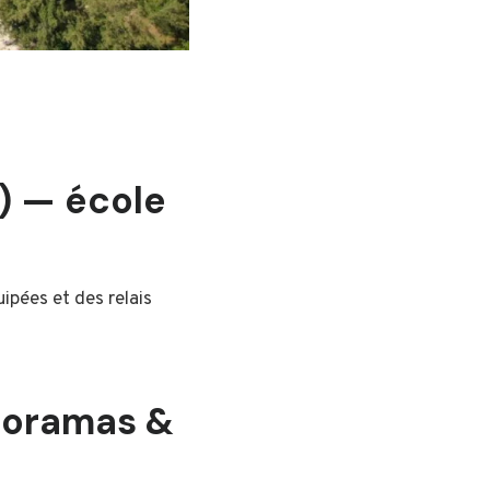
t) — école
ipées et des relais
noramas &