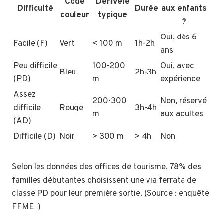
Code
Dénivelé
Difficulté
Durée
aux enfants
couleur
typique
?
Oui, dès 6
Facile (F)
Vert
< 100 m
1h-2h
ans
Peu difficile
100-200
Oui, avec
Bleu
2h-3h
(PD)
m
expérience
Assez
200-300
Non, réservé
difficile
Rouge
3h-4h
m
aux adultes
(AD)
Difficile (D)
Noir
> 300 m
> 4h
Non
Selon les données des offices de tourisme, 78% des
familles débutantes choisissent une via ferrata de
classe PD pour leur première sortie. (Source : enquête
FFME .)