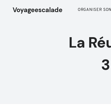
Aller
Voyageescalade
au
ORGANISER SON
contenu
La Réu
3