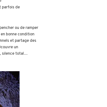
r
 parfois de
 pencher ou de ramper
e en bonne condition
nnels et partage des
découvre un
, silence total…