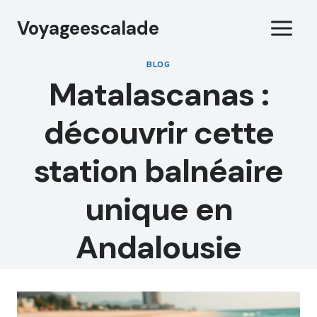
Aller
Voyageescalade
au
contenu
BLOG
Matalascanas :
découvrir cette
station balnéaire
unique en
Andalousie