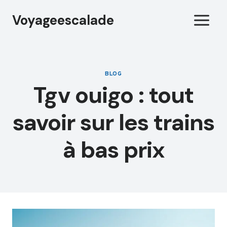
Aller
Voyageescalade
au
contenu
BLOG
Tgv ouigo : tout
savoir sur les trains
à bas prix