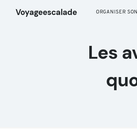
Aller
Voyageescalade
au
ORGANISER SON
contenu
Les a
quo