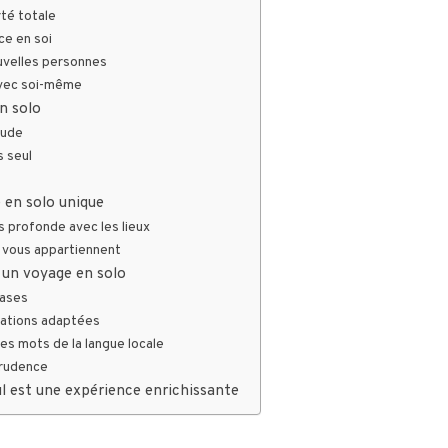
rté totale
ce en soi
uvelles personnes
avec soi-même
n solo
itude
s seul
e en solo unique
s profonde avec les lieux
 vous appartiennent
r un voyage en solo
bases
nations adaptées
s mots de la langue locale
prudence
l est une expérience enrichissante