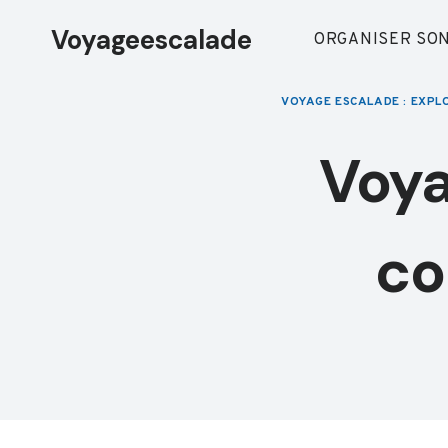
Aller
Voyageescalade
au
ORGANISER SON
contenu
VOYAGE ESCALADE : EXPL
Voya
co