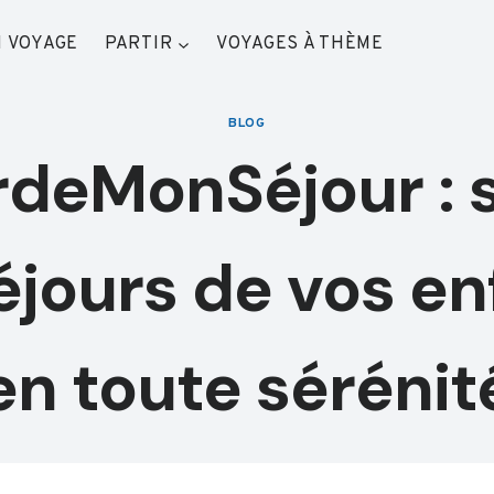
 VOYAGE
PARTIR
VOYAGES À THÈME
BLOG
deMonSéjour : 
éjours de vos en
en toute sérénit