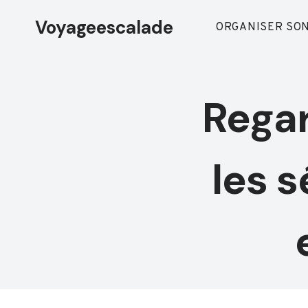
Aller
Voyageescalade
au
ORGANISER SON
contenu
Regar
les s