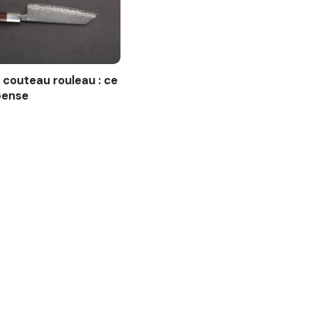
 couteau rouleau : ce
pense