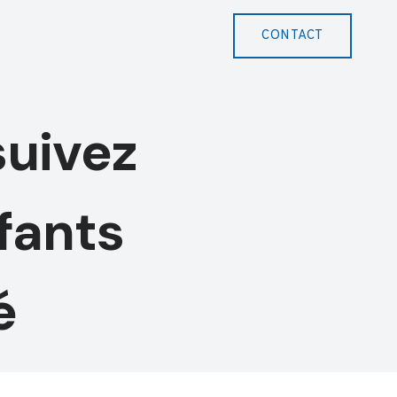
CONTACT
suivez
fants
é