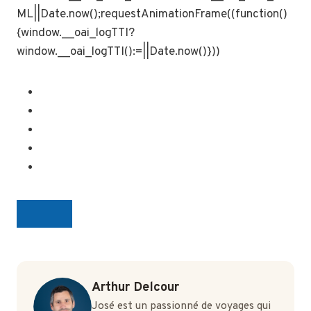
ML||Date.now();requestAnimationFrame((function()
{window.__oai_logTTI?
window.__oai_logTTI():=||Date.now()}))
Arthur Delcour
José est un passionné de voyages qui